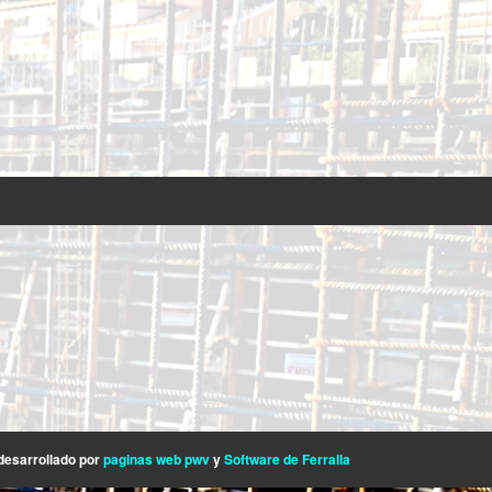
esarrollado por
paginas web pwv
y
Software de Ferralla